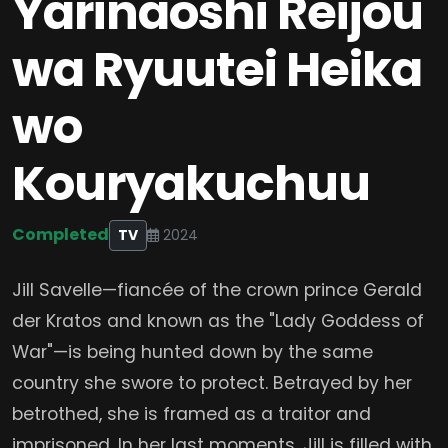
Yarinaoshi Reijou
wa Ryuutei Heika
wo
Kouryakuchuu
Completed
TV
2024
Jill Savelle—fiancée of the crown prince Gerald
der Kratos and known as the "Lady Goddess of
War"—is being hunted down by the same
country she swore to protect. Betrayed by her
betrothed, she is framed as a traitor and
imprisoned. In her last moments, Jill is filled with