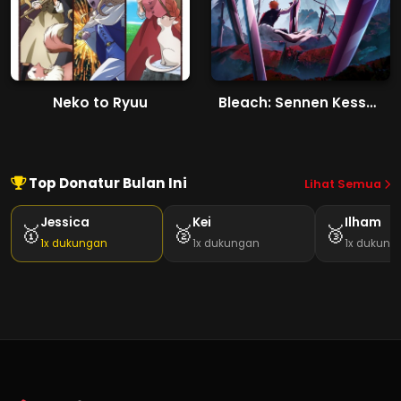
Neko to Ryuu
Bleach: Sennen Kessen-hen - Kashin-tan
Top Donatur Bulan Ini
Lihat Semua
Jessica
Kei
Ilham
🥇
🥈
🥉
1x dukungan
1x dukungan
1x dukung