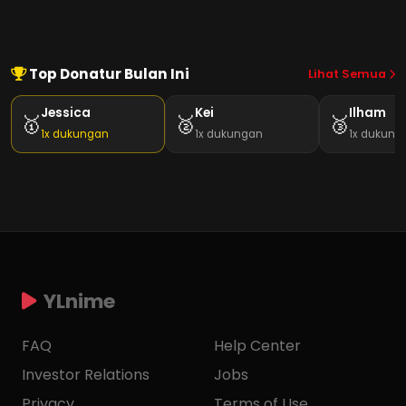
Top Donatur Bulan Ini
Lihat Semua
Jessica
Kei
Ilham
🥇
🥈
🥉
1x dukungan
1x dukungan
1x dukung
YLnime
FAQ
Help Center
Investor Relations
Jobs
Privacy
Terms of Use