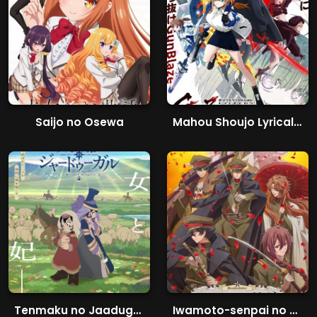
Saijo no Osewa
Mahou Shoujo Lyrical Nanoha EXCEEDS
Tenmaku no Jaadugar
Iwamoto-senpai no Suisen