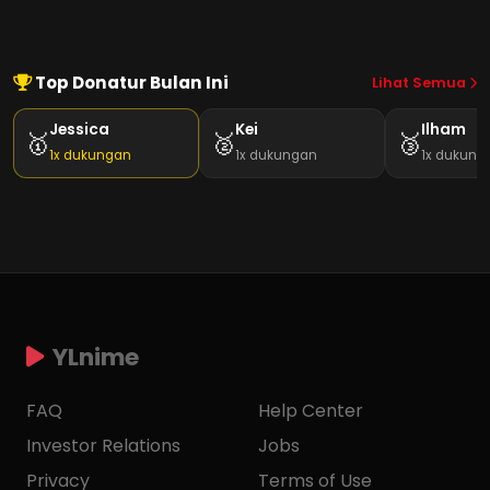
Top Donatur Bulan Ini
Lihat Semua
Jessica
Kei
Ilham
🥇
🥈
🥉
1x dukungan
1x dukungan
1x dukung
YLnime
FAQ
Help Center
Investor Relations
Jobs
Privacy
Terms of Use