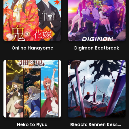
Oni no Hanayome
Digimon Beatbreak
Neko to Ryuu
Bleach: Sennen Kessen-hen - Kashin-tan