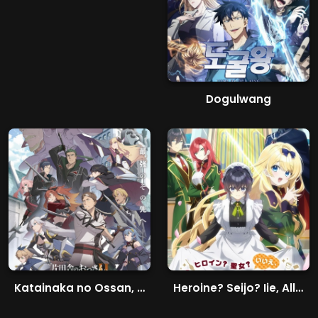
Dogulwang
Katainaka no Ossan, Kensei ni Naru II
Heroine? Seijo? Iie, All Works Maid desu (Hokori)!