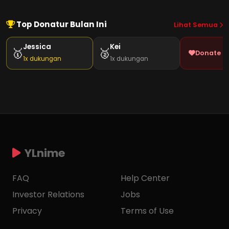
Top Donatur Bulan Ini
Lihat Semua
Jessica
Kei
🥇
🥈
Donate J
1x dukungan
1x dukungan
YLnime
FAQ
Help Center
Investor Relations
Jobs
Privacy
Terms of Use