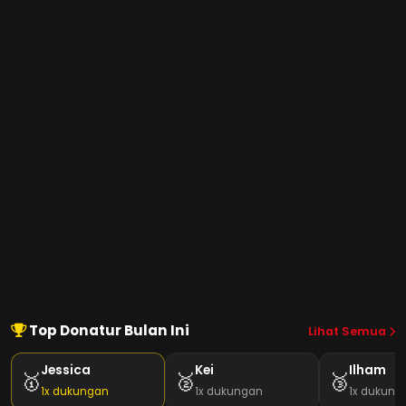
Top Donatur Bulan Ini
Lihat Semua
Jessica
Kei
Ilham
🥇
🥈
🥉
1x dukungan
1x dukungan
1x dukung