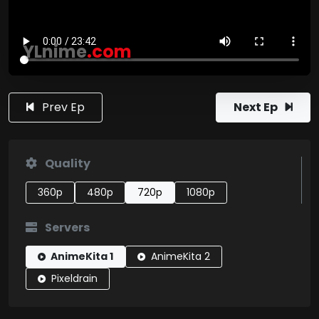
YLnime
.com
Prev Ep
Next Ep
Quality
360p
480p
720p
1080p
Servers
AnimeKita 1
AnimeKita 2
Pixeldrain