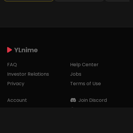
YLnime
FAQ
Help Center
Investor Relations
Jobs
Privacy
Terms of Use
Account
Join Discord
Ways to Watch
Join Telegram
Corporate Info
Contact Us
Top Donatur