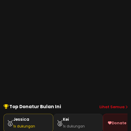
Top Donatur Bulan Ini
Lihat Semua
Jessica
Kei
🥇
🥈
Donate J
1x dukungan
1x dukungan