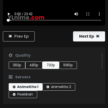
YLnime
.com
Prev Ep
Next Ep
Quality
360p
480p
720p
1080p
Servers
AnimeKita 1
AnimeKita 2
Pixeldrain