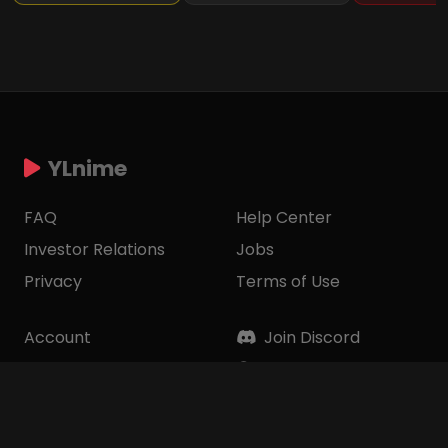
YLnime
FAQ
Help Center
Investor Relations
Jobs
Privacy
Terms of Use
Account
Join Discord
Ways to Watch
Join Telegram
Corporate Info
Contact Us
Top Donatur