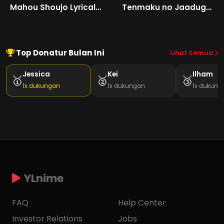
Mahou Shoujo Lyrical Nanoha EXCEEDS
Tenmaku no Jaadugar
Top Donatur Bulan Ini
Lihat Semua
Jessica
Kei
Ilham
🥇
🥈
🥉
1x dukungan
1x dukungan
1x dukung
YLnime
FAQ
Help Center
Investor Relations
Jobs