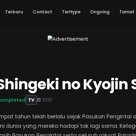
Terbaru
Contact
TerHype
Ongoing
Tamat
Shingeki no Kyojin
ompleted
TV
2020
mpat tahun telah berlalu sejak Pasukan Pengintai a
ini dunia yang mereka hadapi tak lagi sama. Ket
asib Pasukan Pengintai serta seluruh rakyat Parad