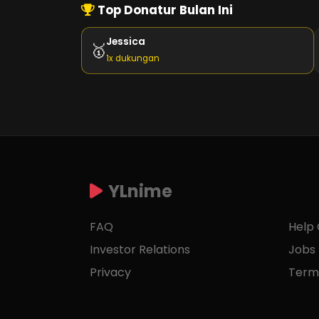
Top Donatur Bulan Ini
Jessica
🥇
1x dukungan
YLnime
FAQ
Help
Investor Relations
Jobs
Privacy
Term