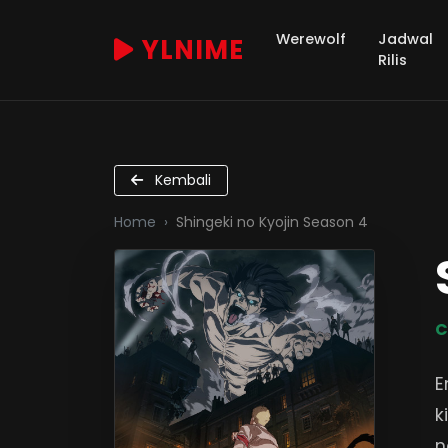
Werewolf
Jadwal
YLNIME
Rilis
Kembali
Home
Shingeki no Kyojin Season 4
C
E
k
n