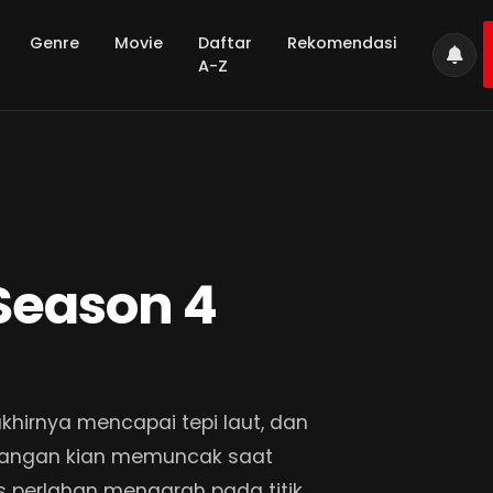
Genre
Movie
Daftar
Rekomendasi
A-Z
 Season 4
khirnya mencapai tepi laut, dan
egangan kian memuncak saat
is perlahan mengarah pada titik