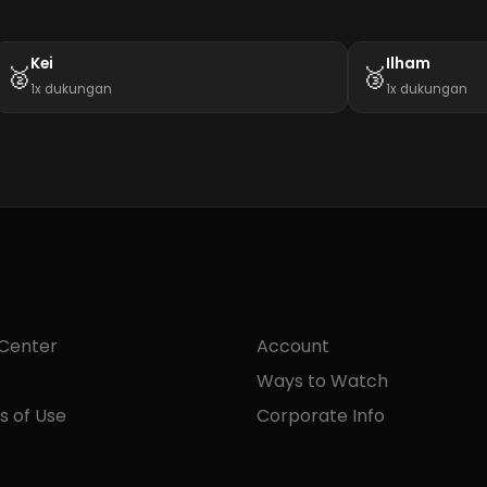
Kei
Ilham
🥈
🥉
1x dukungan
1x dukungan
 Center
Account
Ways to Watch
s of Use
Corporate Info