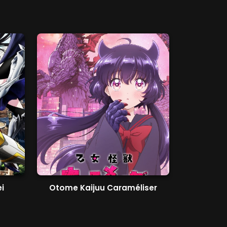
i
Otome Kaijuu Caraméliser