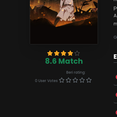
p
A
m
G
8.6 Match
Beri rating:
0 User Votes