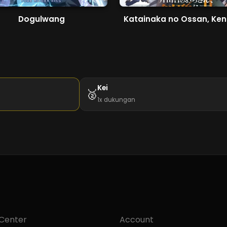
Dogulwang
Kei
🥈
1x dukungan
 Center
Account