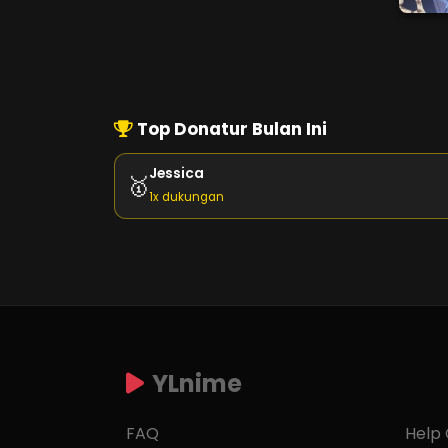
Top Donatur Bulan Ini
Jessica
🥇
1x dukungan
YLnime
FAQ
Help