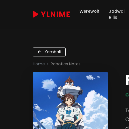
Werewolf
Jadwal
YLNIME
Rilis
Kembali
Home
Robotics Notes
C
T
O
d