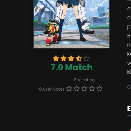
a
a
p
S
m
k
s
7.0 Match
K
Beri rating:
G
0 User Votes