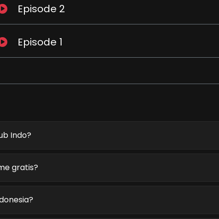
Episode 2
Episode 1
ub Indo?
me gratis?
ndonesia?