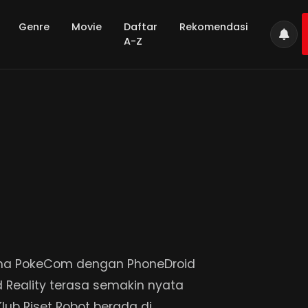
Genre
Movie
Daftar
Rekomendasi
A-Z
ama PokeCom dengan PhoneDroid
 Reality terasa semakin nyata
ub Riset Robot berada di