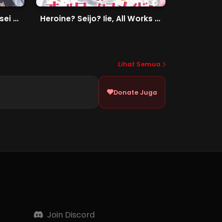
Katainaka no Ossan, Kensei ni Naru II
Heroine? Seijo? Iie, All Works Maid desu (Hokori)!
Lihat Semua
Donate Juga
Join Discord