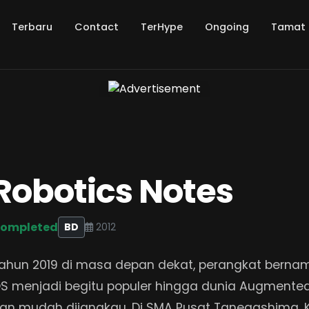
Terbaru
Contact
TerHype
Ongoing
Tamat
Robotics Notes
ompleted
BD
2012
ahun 2019 di masa depan dekat, perangkat bern
S menjadi begitu populer hingga dunia Augmented
an mudah dijangkau. Di SMA Pusat Tanegashima, Kl