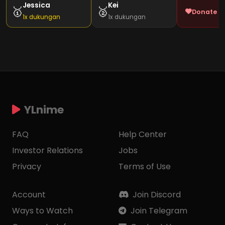
Jessica
Kei
🥇
🥈
Donate J
1x dukungan
1x dukungan
YLnime
FAQ
Help Center
Investor Relations
Jobs
Privacy
Terms of Use
Account
Join Discord
Ways to Watch
Join Telegram