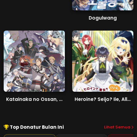
Dogulwang
Katainaka no Ossan, Kensei ni Naru II
Heroine? Seijo? Iie, All Works Maid desu (Hokori)!
Top Donatur Bulan Ini
Lihat Semua