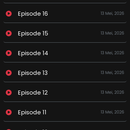
Episode 16
13 Mei, 2026
Episode 15
13 Mei, 2026
Episode 14
13 Mei, 2026
Episode 13
13 Mei, 2026
Episode 12
13 Mei, 2026
Episode 11
13 Mei, 2026