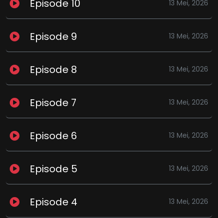
Episode 10
13 Mei, 2026
Episode 9
13 Mei, 2026
Episode 8
13 Mei, 2026
Episode 7
13 Mei, 2026
Episode 6
13 Mei, 2026
Episode 5
13 Mei, 2026
Episode 4
13 Mei, 2026