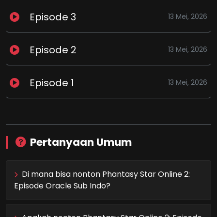
Episode 3
13 Mei, 2026
Episode 2
13 Mei, 2026
Episode 1
13 Mei, 2026
Pertanyaan Umum
Di mana bisa nonton Phantasy Star Online 2:
Episode Oracle Sub Indo?