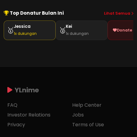
Top Donatur Bulan Ini
Lihat Semua
Jessica
Kei
🥇
🥈
Donate J
1x dukungan
1x dukungan
YLnime
FAQ
Help Center
Investor Relations
Jobs
Privacy
Terms of Use