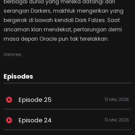
berbagai dunia yang mereka datangi dari
serangan Darkers, makhluk mengerikan yang
bergerak di bawah kendali Dark Falzes. Saat
ancaman kian mendekat, pertarungan demi
masa depan Oracle pun tak terelakkan.
Genres:
Episodes
Episode 25
13 Mei, 2026
Episode 24
13 Mei, 2026