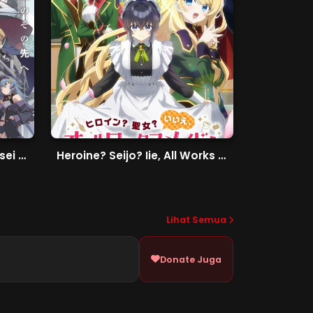
Katainaka no Ossan, Kensei ni Naru II
Heroine? Seijo? Iie, All Works Maid desu (Hokori)!
Lihat Semua
Donate Juga