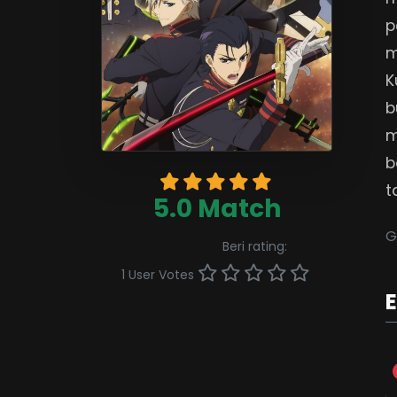
p
m
K
b
m
b
t
5.0 Match
G
Beri rating:
1 User Votes