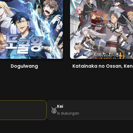
Dogulwang
Kei
🥈
1x dukungan