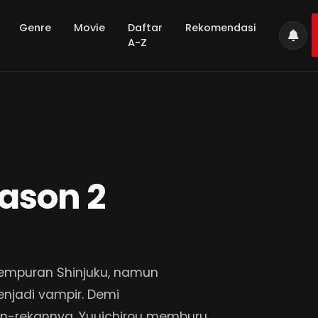
Genre
Movie
Daftar
Rekomendasi
A-Z
ason 2
rtempuran Shinjuku, namun
enjadi vampir. Demi
n-rekannya, Yuuichirou memburu