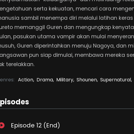
engetahuan serta kekuatan, mencari cara menge
anusia sambil menempa diri melalui latihan keras b
ureto memanggil Guren dan mengungkap kenyata
ulan, pasukan utama vampir akan mulai menyeran
usuh, Guren diperintahkan menuju Nagoya, dan 
angsawan pun siap dimulai, membawa mereka se
ak terelakkan.
enres:
Action,
Drama,
Military,
Shounen,
Supernatural,
Episodes
Episode 12 (End)