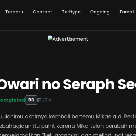
Terbaru
Contact
TerHype
Ongoing
Tamat
Owari no Seraph Se
ompleted
BD
2015
uuichirou akhirnya kembali bertemu Mikaela di Pe
ebahagiaan itu pahit karena Mika telah berubah m
enyelamatkan “keluarganya” dan melindungi reka