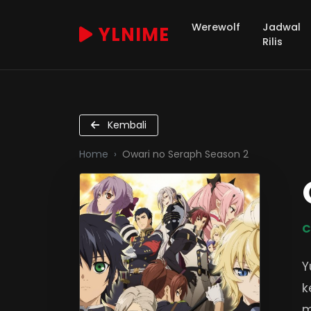
Werewolf
Jadwal
YLNIME
Rilis
Kembali
Home
Owari no Seraph Season 2
C
Y
k
m