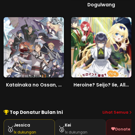
Dogulwang
Katainaka no Ossan, Kensei ni Naru II
Heroine? Seijo? Iie, All Works Maid desu (Hokori)!
Top Donatur Bulan Ini
Lihat Semua
Jessica
Kei
🥇
🥈
Donate J
1x dukungan
1x dukungan