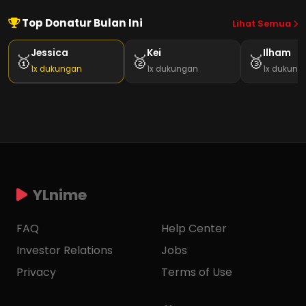
Top Donatur Bulan Ini
Lihat Semua
Jessica
Kei
Ilham
🥇
🥈
🥉
1x dukungan
1x dukungan
1x dukung
YLnime
FAQ
Help Center
Investor Relations
Jobs
Privacy
Terms of Use