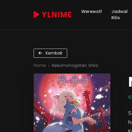
Werewolf
Jadwal
YLNIME
Rilis
Kembali
Home
Nekomonogatari: Shiro
C
S
h
K