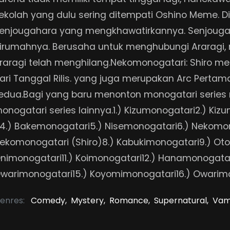
ekolah yang dulu sering ditempati Oshino Meme. 
enjougahara yang mengkhawatirkannya. Senjoug
irumahnya. Berusaha untuk menghubungi Ararag
raragi telah menghilang.Nekomonogatari: Shiro mer
ari Tanggal Rilis. yang juga merupakan Arc Perta
edua.Bagi yang baru menonton monogatari serie
onogatari series lainnya.1.) Kizumonogatari2.) Kiz
II4.) Bakemonogatari5.) Nisemonogatari6.) Nekomon
ekomonogatari (Shiro)8.) Kabukimonogatari9.) Oto
nimonogatari11.) Koimonogatari12.) Hanamonogatari
warimonogatari15.) Koyomimonogatari16.) Owarim
enres:
Comedy,
Mystery,
Romance,
Supernatural,
Vam