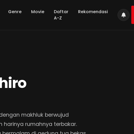
Genre
Movie
Daftar
Rekomendasi
A-Z
hiro
 dengan makhluk berwujud
n harinya rumahnya terbakar.
wa bermalam di gedung tua bekas