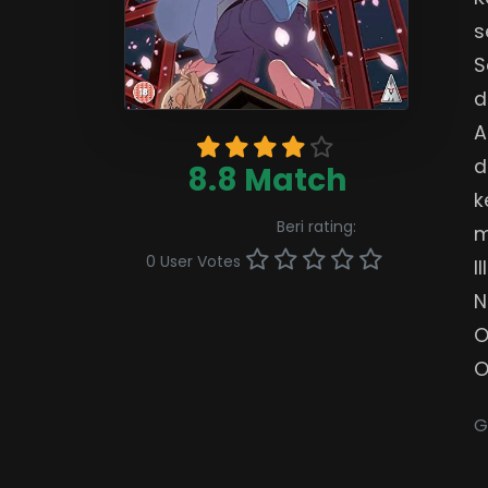
s
S
d
A
d
8.8 Match
k
Beri rating:
m
0 User Votes
I
N
O
O
G