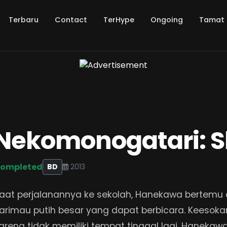
Terbaru
Contact
TerHype
Ongoing
Tamat
Nekomonogatari: S
ompleted
BD
2013
aat perjalanannya ke sekolah, Hanekawa bertemu
arimau putih besar yang dapat berbicara. Keesoka
arena tidak memiliki tempat tinggal lagi, Haneka