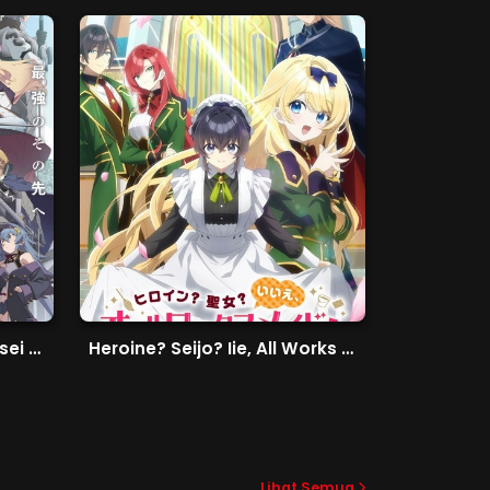
Katainaka no Ossan, Kensei ni Naru II
Heroine? Seijo? Iie, All Works Maid desu (Hokori)!
Lihat Semua