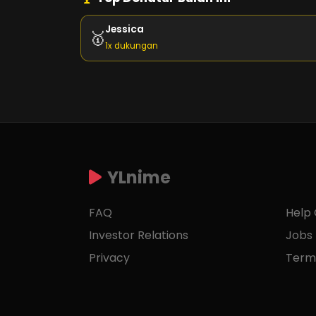
Jessica
🥇
1x dukungan
YLnime
FAQ
Help
Investor Relations
Jobs
Privacy
Term