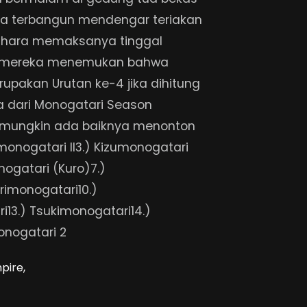
Dia terbangun mendengar teriakan
ahara memaksanya tinggal
i, mereka menemukan bahwa
upakan Urutan ke-4 jika dihitung
ma dari Monogatari Season
s mungkin ada baiknya menonton
umonogatari II3.) Kizumonogatari
ogatari (Kuro)7.)
rimonogatari10.)
13.) Tsukimonogatari14.)
onogatari 2
pire,