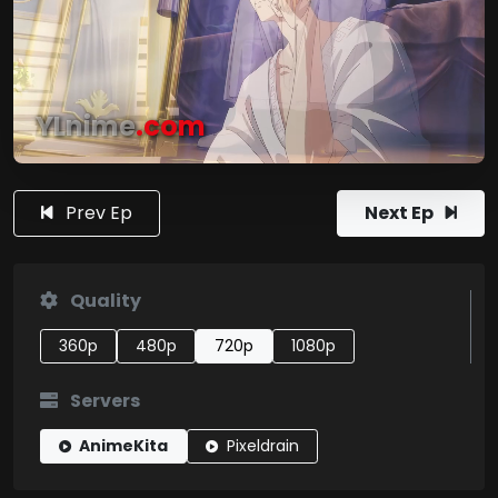
YLnime
.com
Prev Ep
Next Ep
Quality
360p
480p
720p
1080p
Servers
AnimeKita
Pixeldrain