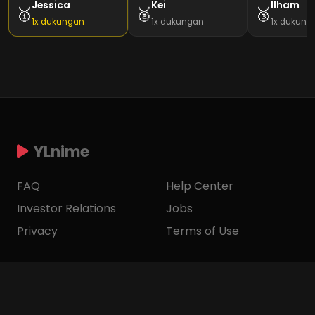
Jessica
Kei
Ilham
🥇
🥈
🥉
1x dukungan
1x dukungan
1x dukung
YLnime
FAQ
Help Center
Investor Relations
Jobs
Privacy
Terms of Use
Account
Join Discord
Ways to Watch
Join Telegram