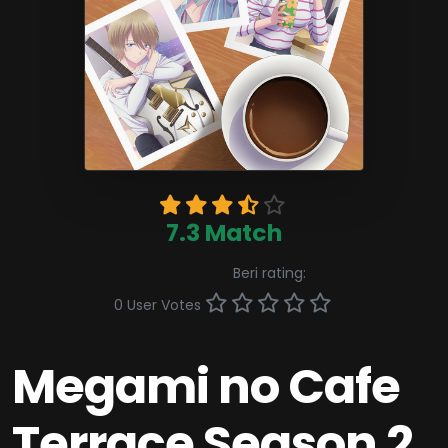
7.3 Match
Beri rating:
0 User Votes
Megami no Cafe
Terrace Season 2