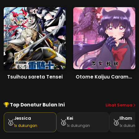
Tsuihou sareta Tensei
Otome Kaijuu Caraméliser
Top Donatur Bulan Ini
Lihat Semua
Jessica
Kei
Ilham
🥇
🥈
🥉
1x dukungan
1x dukungan
1x dukung