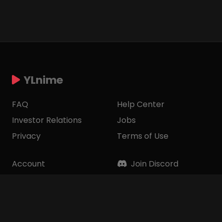
YLnime
FAQ
Help Center
Investor Relations
Jobs
Privacy
Terms of Use
Account
Join Discord
Ways to Watch
Join Telegram
Corporate Info
Contact Us
Top Donatur