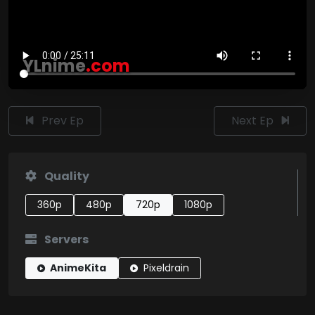
YLnime
.com
Prev Ep
Next Ep
Quality
360p
480p
720p
1080p
Servers
AnimeKita
Pixeldrain