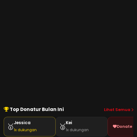
Top Donatur Bulan Ini
Lihat Semua
Jessica
Kei
🥇
🥈
Donate J
1x dukungan
1x dukungan