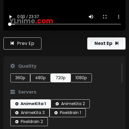
YLnime
.com
Prev Ep
Next Ep
Quality
360p
480p
720p
1080p
Servers
AnimeKita 1
AnimeKita 2
AnimeKita 3
Pixeldrain 1
Pixeldrain 2