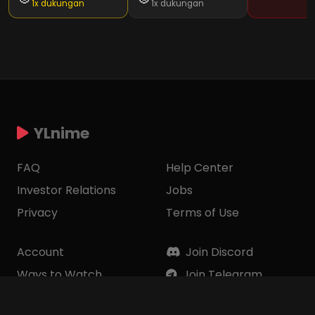
1x dukungan
1x dukungan
YLnime
FAQ
Help Center
Investor Relations
Jobs
Privacy
Terms of Use
Account
Join Discord
Ways to Watch
Join Telegram
Corporate Info
Contact Us