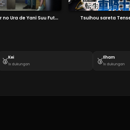
Super no Ura de Yani Suu Futari
Tsuihou sareta Tense
Kei
Ilham
🥈
🥉
1x dukungan
1x dukungan