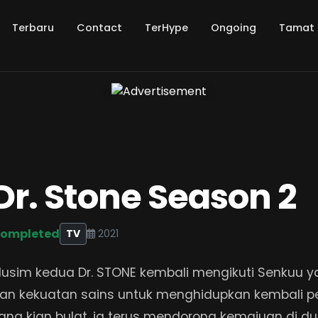
Terbaru
Contact
TerHype
Ongoing
Tamat
Dr. Stone Season 2
ompleted
TV
2021
usim kedua Dr. STONE kembali mengikuti Senkuu y
an kekuatan sains untuk menghidupkan kembali 
ang kian bulat, ia terus mendorong kemajuan di 