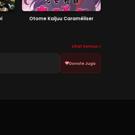
i
Otome Kaijuu Caraméliser
Lihat Semua
Donate Juga