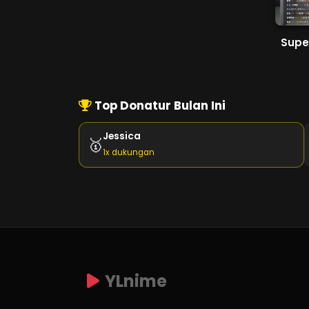
Top Donatur Bulan Ini
Jessica
🥇
1x dukungan
YLnime