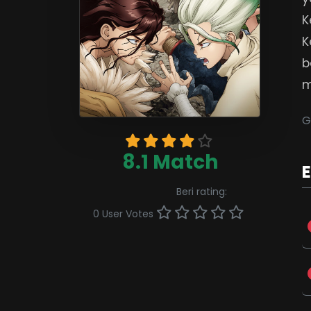
K
K
b
m
G
8.1 Match
Beri rating:
0 User Votes