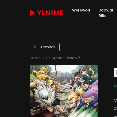
Werewolf
Jadwal
YLNIME
Rilis
Kembali
Home
Dr. Stone Season 2
C
M
d
y