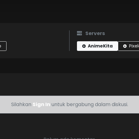
Servers
p
AnimeKita
Pixel
Silahkan
Sign In
untuk bergabung dalam diskusi.