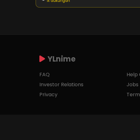
1x dukungan
YLnime
FAQ
Help
Investor Relations
Jobs
Privacy
Term