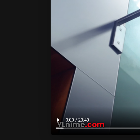
YLnime
.com