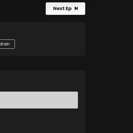
Next Ep
drain