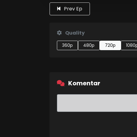
Prev Ep
Quality
360p
480p
720p
1080
Komentar