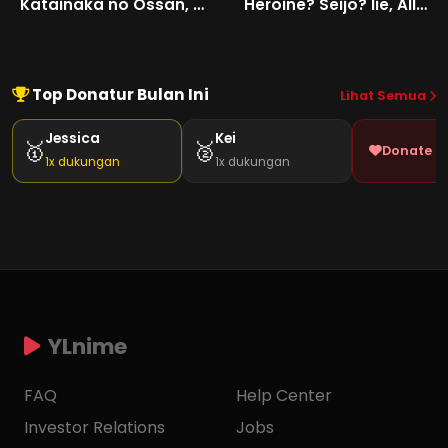
Katainaka no Ossan, Kensei ni Naru II
Heroine? Seijo? Iie, All Works Maid desu (Hokori)!
Top Donatur Bulan Ini
Lihat Semua
Jessica
Kei
🥇
🥈
Donate J
1x dukungan
1x dukungan
YLnime
FAQ
Help Center
Investor Relations
Jobs