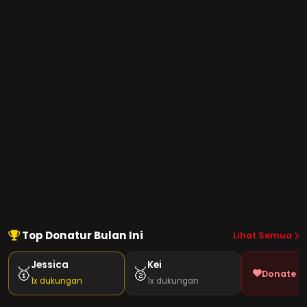
Top Donatur Bulan Ini
Lihat Semua
Jessica
Kei
🥇
🥈
Donate J
1x dukungan
1x dukungan