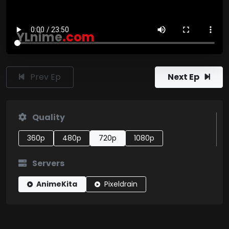
YLnime
.com
Prev Ep
Next Ep
Quality
360p
480p
720p
1080p
Servers
AnimeKita
Pixeldrain