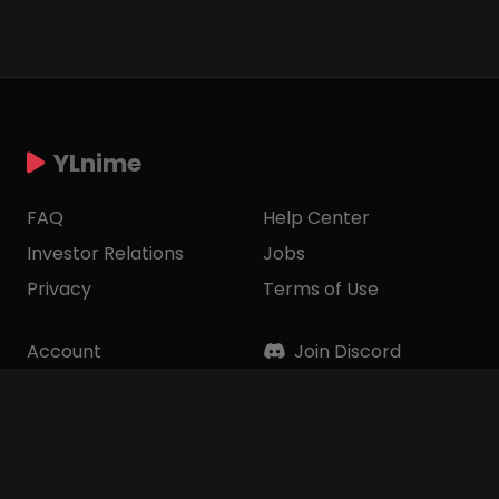
YLnime
FAQ
Help Center
Investor Relations
Jobs
Privacy
Terms of Use
Account
Join Discord
Ways to Watch
Join Telegram
Corporate Info
Contact Us
Top Donatur