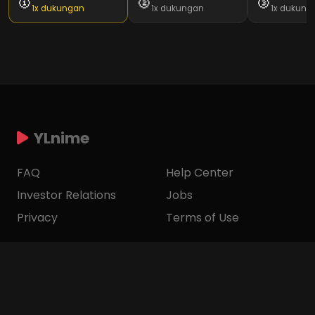
🥇
🥈
🥉
1x dukungan
1x dukungan
1x dukung
YLnime
FAQ
Help Center
Investor Relations
Jobs
Privacy
Terms of Use
Account
Join Discord
Ways to Watch
Join Telegram
Corporate Info
Contact Us