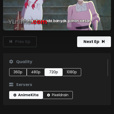
YLnime
.com
Prev Ep
Next Ep
Quality
360p
480p
720p
1080p
Servers
AnimeKita
Pixeldrain