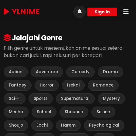
YLNIME
Sign In
Jelajahi Genre
Pilih genre untuk menemukan anime sesuai selera —
bukan cari judul, tapi telusuri per kategori.
Action
Adventure
Comedy
Drama
Fantasy
Horror
Isekai
Romance
Sci-Fi
Sports
Supernatural
Mystery
Mecha
School
Shounen
Seinen
Shoujo
Ecchi
Harem
Psychological