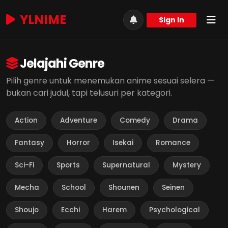
YLNIME
Sign In
Jelajahi Genre
Pilih genre untuk menemukan anime sesuai selera —
bukan cari judul, tapi telusuri per kategori.
Action
Adventure
Comedy
Drama
Fantasy
Horror
Isekai
Romance
Sci-Fi
Sports
Supernatural
Mystery
Mecha
School
Shounen
Seinen
Shoujo
Ecchi
Harem
Psychological